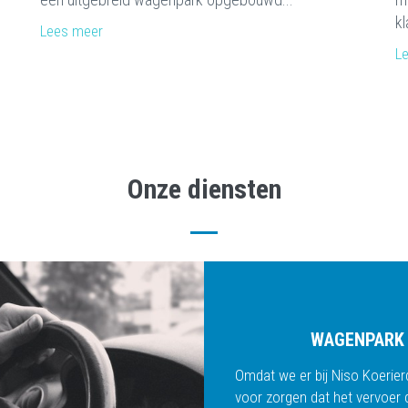
kl
Lees meer
L
Onze diensten
WAGENPARK
Omdat we er bij Niso Koerier
voor zorgen dat het vervoer d