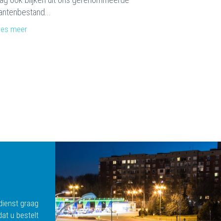
antenbestand...
ees meer
dienst graag
at u bestelt