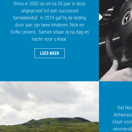
firma in 2000 op en na 20 jaar is deze
uitgegroeid tot een succesvol
familiebedrijf. In 2019 gaf hij de leiding
door aan zijn twee kinderen: Nick en
Sofie Lievens. Samen staan zij nu dag en
nacht voor u klaar.
LEES MEER
Dat Nis
Antwerps
staat voor
vervoersd