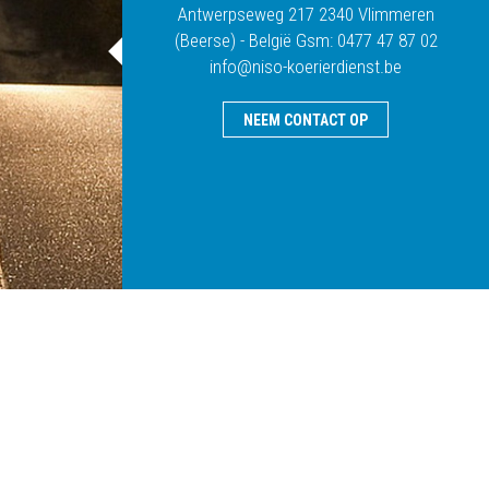
Antwerpseweg 217 2340 Vlimmeren
(Beerse) - België Gsm: 0477 47 87 02
info@niso-koerierdienst.be
NEEM CONTACT OP