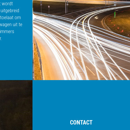
t wordt
uitgebreid
toelaat om
wagen uit te
t immers
.
CONTACT