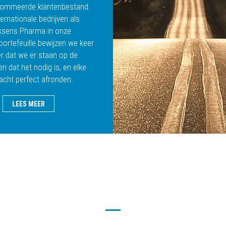
nommeerde klantenbestand.
ernationale bedrijven als
ssens Pharma in onze
nportefeuille bewijzen we keer
r dat we er staan op de
 dat het nodig is, en elke
acht perfect afronden.
LEES MEER