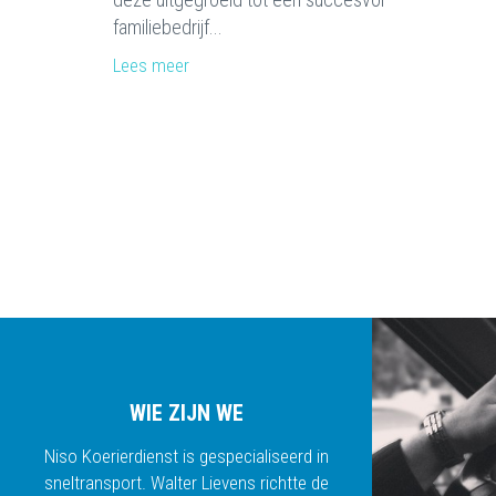
familiebedrijf...
Lees meer
WIE ZIJN WE
Niso Koerierdienst is gespecialiseerd in
sneltransport. Walter Lievens richtte de