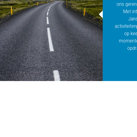
ons gere
Met int
Jan
activiteite
op kee
momenten
opdr