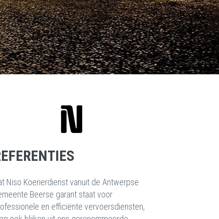
REFERENTIES
at Niso Koerierdienst vanuit de Antwerpse
emeente Beerse garant staat voor
ofessionele en efficiënte vervoersdiensten,
ag ook blijken uit ons gerenommeerde