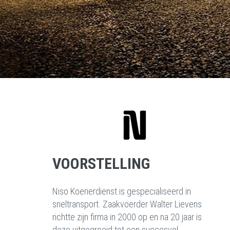
VOORSTELLING
Niso Koerierdienst is gespecialiseerd in
sneltransport. Zaakvoerder Walter Lievens
richtte zijn firma in 2000 op en na 20 jaar is
deze uitgegroeid tot een succesvol